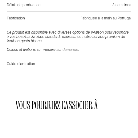
Délais de production
13 semaines
Fabrication
Fabriquée à la main au Portugal
Tags:
Naturel, Marron, Rose, Bois, Chêne, Céramique, Commodes
Ce produit est disponible avec diverses options de livraison pour répondre
à vos besoins: livraison standard, express, ou notre service premium de
livraison gants blancs.
Coloris et finitions sur mesure
sur demande
.
Guide d’entretien
VOUS POURRIEZ L'ASSOCIER À
Laclaux
Laclaux
Laclaux