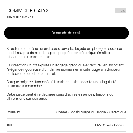
Laclaux
COMMODE CALYX
DEVIS
PRIX SUR DEMANDE
Demande de devis
Structure en chêne naturel pores ouverts, façade en placage d'essence
moabi rouge à damier du Japon, poignées en céramique émaillée
fabriquées à la main en Italie.
La collection CALYX explore un langage graphique et textural, en associant
l’élégance rigoureuse d’un damier japonais en moabi rouge à la douceur
chaleureuse du chêne naturel.
Chaque poignée, façonnée à la main en Italie, apporte une singularité
artisanale à l’ensemble.
Cette pièce peut être déclinée dans d’autres essences, finitions ou
dilmensions sur demande.
Couleurs
Chêne / Moabi rouge du Japon / Céramique
Taille
L122 x P41 x H83 cm