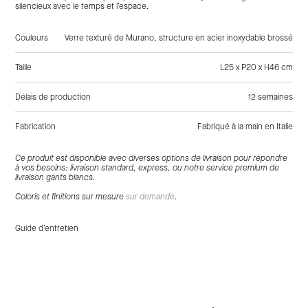
silencieux avec le temps et l’espace.
Couleurs
Verre texturé de Murano, structure en acier inoxydable brossé
Taille
L25 x P20 x H46 cm
Délais de production
12 semaines
Fabrication
Fabriqué à la main en Italie
Tags:
, Verre, Laiton, Appliques
Ce produit est disponible avec diverses options de livraison pour répondre
à vos besoins: livraison standard, express, ou notre service premium de
livraison gants blancs.
Coloris et finitions sur mesure
sur demande
.
Guide d’entretien