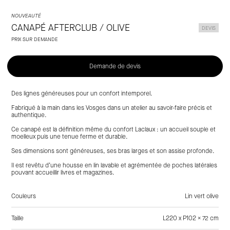
Laclaux
NOUVEAUTÉ
CANAPÉ AFTERCLUB / OLIVE
DEVIS
PRIX SUR DEMANDE
Demande de devis
Des lignes généreuses pour un confort intemporel.
Fabriqué à la main dans les Vosges dans un atelier au savoir-faire précis et
authentique.
Ce canapé est la définition même du confort Laclaux : un accueil souple et
moelleux puis une tenue ferme et durable.
Ses dimensions sont généreuses, ses bras larges et son assise profonde.
Il est revêtu d’une housse en lin lavable et agrémentée de poches latérales
pouvant accueillir livres et magazines.
Couleurs
Lin vert olive
Taille
L220 x P102 x 72 cm