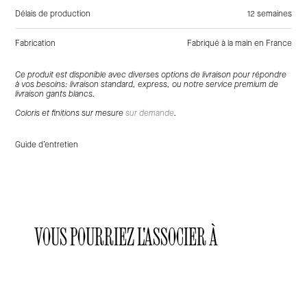
Délais de production
12 semaines
Fabrication
Fabriqué à la main en France
Tags:
Vert, Tissu, Lin , Canapés
Ce produit est disponible avec diverses options de livraison pour répondre
à vos besoins: livraison standard, express, ou notre service premium de
livraison gants blancs.
Coloris et finitions sur mesure
sur demande
.
Guide d’entretien
VOUS POURRIEZ L'ASSOCIER À
Laclaux
Laclaux
Laclaux