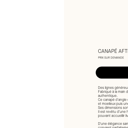
CANAPÉ AFT
PRIX SUR DEMANDE
Des lignes généreu
Fabriqué à la main d
authentique.
Ce canapé d'angle e
et moelleux puis un
Ses dimensions son
Il est revêtu d’une
pouvant accueillir l
D'une élégance sans 
convient parfaiteme