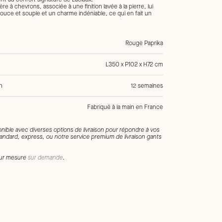
ère à chevrons, associée à une finition lavée à la pierre, lui
uce et souple et un charme indéniable, ce qui en fait un
Rouge Paprika
L350 x P102 x H72 cm
n
12 semaines
Fabriqué à la main en France
 Lin , Canapés
onible avec diverses options de livraison pour répondre à vos
standard, express, ou notre service premium de livraison gants
 sur mesure
sur demande
.