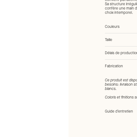
Sa structure irréguli
confère une main do
choix intemporel.
Couleurs
Taille
Délais de productio
Fabrication
Tags:
Rouge, Tissu,
Ce produit est disp
besoins: livraison 
blancs.
Coloris et finitions
Guide d’entretien