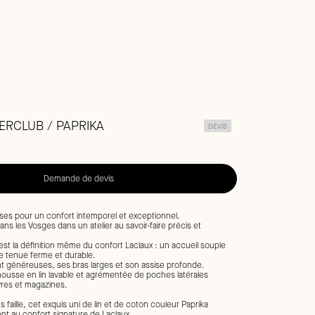
ERCLUB / PAPRIKA
DEVIS
Demande de devis
ses pour un confort intemporel et exceptionnel.
ans les Vosges dans un atelier au savoir-faire précis et
st la définition même du confort Laclaux : un accueil souple
e tenue ferme et durable.
t généreuses, ses bras larges et son assise profonde.
 housse en lin lavable et agrémentée de poches latérales
ivres et magazines.
faille, cet exquis uni de lin et de coton couleur Paprika
nt au confort signature de Laclaux.