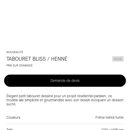
Laclaux
NOUVEAUTÉ
TABOURET BLISS / HENNÉ
DEVIS
PRIX SUR DEMANDE
Demande de devis
Élegant petit tabouret dessiné pour un projet résidentiel parisien, ce
modèle alie simplicité et gourmandise avec son dessin évoquant un dessert
sucré.
Couleurs
Frêne teinté fumé