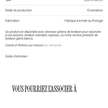
Taille
D30 x H38 cm
Délais de production
10 semaines
Fabrication
Fabriqué à la main au Portugal
Tags:
Marron, Rouge, Orange, Bois, Frêne, Tissu, Coton, Tabourets
Ce produit est disponible avec diverses options de livraison pour répondre
à vos besoins: livraison standard, express, ou notre service premium de
livraison gants blancs.
Coloris et finitions sur mesure
sur demande
.
Guide d’entretien
VOUS POURRIEZ L'ASSOCIER À
Laclaux
Laclaux
Laclaux