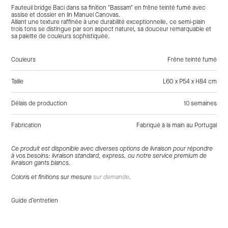
Fauteuil bridge Baci dans sa finition "Bassam" en frêne teinté fumé avec
assise et dossier en lin Manuel Canovas.
Alliant une texture raffinée à une durabilité exceptionnelle, ce semi-plain
trois tons se distingue par son aspect naturel, sa douceur remarquable et
sa palette de couleurs sophistiquée.
Couleurs
Frêne teinté fumé
Taille
L60 x P54 x H84 cm
Délais de production
10 semaines
Fabrication
Fabriqué à la main au Portugal
Tags:
Marron, Beige, Bois, Frêne, Tissu, Lin , Fauteuils
Ce produit est disponible avec diverses options de livraison pour répondre
à vos besoins: livraison standard, express, ou notre service premium de
livraison gants blancs.
Coloris et finitions sur mesure
sur demande
.
Guide d’entretien