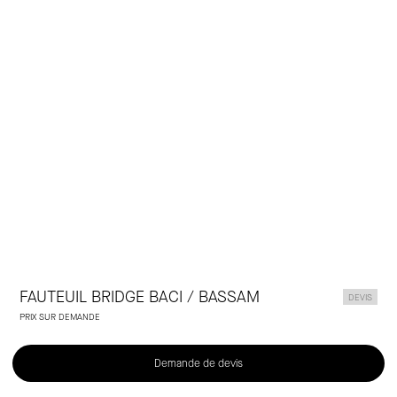
Laclaux
FAUTEUIL BRIDGE BACI / BASSAM
DEVIS
PRIX SUR DEMANDE
Demande de devis