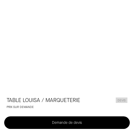
Laclaux
TABLE LOUISA / MARQUETERIE
DEVIS
PRIX SUR DEMANDE
Demande de devis