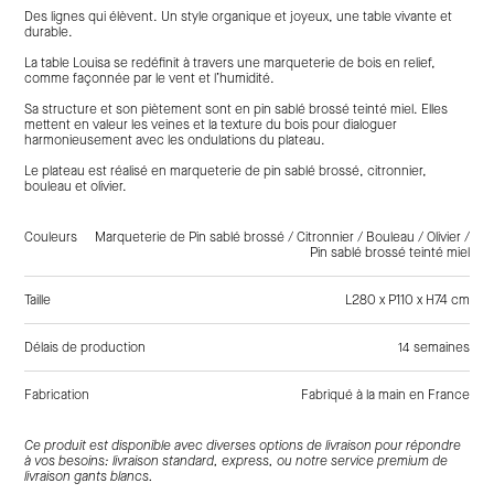
Des lignes qui élèvent. Un style organique et joyeux, une table vivante et
durable.
La table Louisa se redéfinit à travers une marqueterie de bois en relief,
comme façonnée par le vent et l’humidité.
Sa structure et son piètement sont en pin sablé brossé teinté miel. Elles
mettent en valeur les veines et la texture du bois pour dialoguer
harmonieusement avec les ondulations du plateau.
Le plateau est réalisé en marqueterie de pin sablé brossé, citronnier,
bouleau et olivier.
Couleurs
Marqueterie de Pin sablé brossé / Citronnier / Bouleau / Olivier /
Pin sablé brossé teinté miel
Taille
L280 x P110 x H74 cm
Délais de production
14 semaines
Fabrication
Fabriqué à la main en France
Tags:
Naturel, Beige, Bois, Pin, Citronnier, Bouleau, Olivier, À diner
Ce produit est disponible avec diverses options de livraison pour répondre
à vos besoins: livraison standard, express, ou notre service premium de
livraison gants blancs.