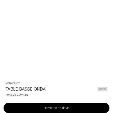
Laclaux
NOUVEAUTÉ
TABLE BASSE ONDA
DEVIS
PRIX SUR DEMANDE
Demande de devis