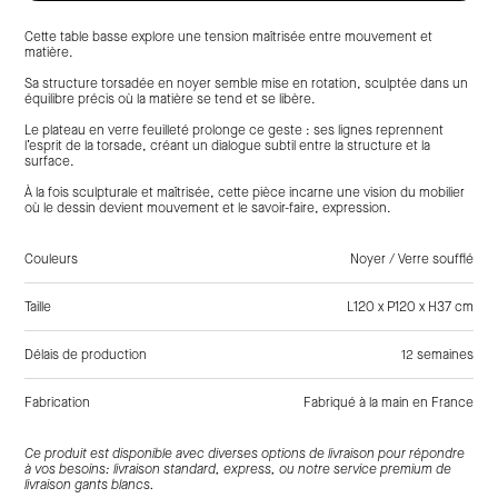
Cette table basse explore une tension maîtrisée entre mouvement et
matière.
Sa structure torsadée en noyer semble mise en rotation, sculptée dans un
équilibre précis où la matière se tend et se libère.
Le plateau en verre feuilleté prolonge ce geste : ses lignes reprennent
l’esprit de la torsade, créant un dialogue subtil entre la structure et la
surface.
À la fois sculpturale et maîtrisée, cette pièce incarne une vision du mobilier
où le dessin devient mouvement et le savoir-faire, expression.
Couleurs
Noyer / Verre soufflé
Taille
L120 x P120 x H37 cm
Délais de production
12 semaines
Fabrication
Fabriqué à la main en France
Tags:
Marron, Vert, Bois, , Verre, Basses
Ce produit est disponible avec diverses options de livraison pour répondre
à vos besoins: livraison standard, express, ou notre service premium de
livraison gants blancs.